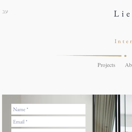
עב
Li
Inte
Projects
Ab